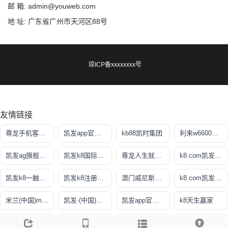
邮 箱: admin@youweb.com
地 址: 广东省广州市天河区88号
琼ICP备xxxxxxxx号
友情链接
尊龙手机客户端app
凯发app官网登录
kb88凯时集团
利来w6600国际
凯发ag旗舰厅官网
凯发k8国际娱乐官网入口
尊龙人生就是博app下载
k8.com凯发真人网上娱乐
凯发k8一触即发
凯发k8注册平台
澳门威尼斯人(中国)体育官方网站
k8.com凯发官网手机版app下载
米兰(中国)milan·官方网站
凯发·(中国)真人首先娱乐
凯发app官网入口
k8天生赢家
PA电子
尊龙凯时人生就是博是哪的平台
9001诚信金沙
凯时平台官方入口