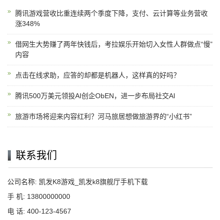
腾讯游戏营收比重连续两个季度下降，支付、云计算等业务营收
涨348%
借网生大势赚了两年快钱后，考拉娱乐开始切入女性人群做点“慢”
内容
点击在线求助，应答的却都是机器人，这样真的好吗？
腾讯500万美元领投AI创企ObEN，进一步布局社交AI
旅游市场将迎来内容红利？河马旅居想做旅游界的“小红书”
联系我们
公司名称: 凯发K8游戏_凯发k8旗舰厅手机下载
手 机: 13800000000
电 话: 400-123-4567