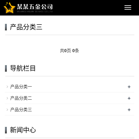
导
航
菜
产品分类三
单
共
0
页
0
条
导航栏目
+
产品分类一
+
产品分类二
+
产品分类三
新闻中心