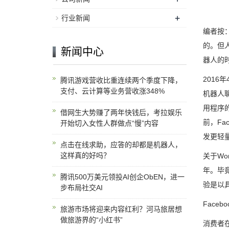
+
行业新闻
编者按
的。但
新闻中心
器人的
2016
腾讯游戏营收比重连续两个季度下降，
支付、云计算等业务营收涨348%
机器人聊
用程序的
借网生大势赚了两年快钱后，考拉娱乐
前，Fa
开始切入女性人群做点“慢”内容
发更轻
点击在线求助，应答的却都是机器人，
这样真的好吗？
关于Wo
年。毕
腾讯500万美元领投AI创企ObEN，进一
验是以
步布局社交AI
Face
旅游市场将迎来内容红利？河马旅居想
做旅游界的“小红书”
消费者