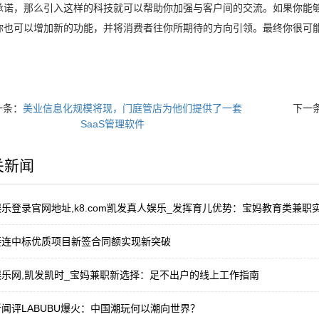
承诺，那么引入这样的科技就可以帮助你加强与客户间的交流。如果你能够实
你也可以增加新的功能，并将消费者往你所期待的方向引领。最终你很可
一条：
美业信息化规模将现，门庭管店为他们提供了一套
下一
SaaS管理软件
关新闻
乐登录官网地址,k8.com凯发真人娱乐_发挥育儿优势：宝妈教育类兼职
接连中标优质项目新签合同额实现新突破
乐网,凯发凯时_宝妈兼职新选择：足不出户的线上工作指南
闻评LABUBU爆火：中国潮玩何以潮向世界？