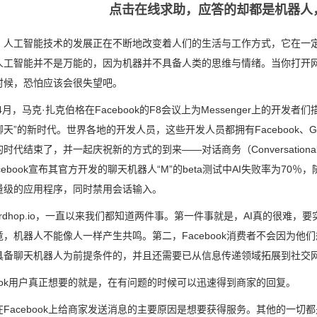
点击在线求助，应答的却都是机器人
：人工智能技术的发展正在不断地改变着人们的生活与工作方式，它在一
人工智能并不是万能的，因为机器并不具备人类的思维与情绪。当你打开
时候，恐怕应该会很失望吧。
年4月，马克·扎克伯格在Facebook的F8会议上为Messenger上的
天”的新时代。世界各地的开发人员，这些开发人员都拥有Facebook、Goo
时代结束了，并一起庆祝新的方式的到来——对话商务（Conversational C
cebook宣布其官方开发的聊天机器人“M”的beta测试中AI失败率为70％
量级的应用程序，同时禁用会话输入。
rdhop.io，一直以来我们都知道两件事。第一件事就是，AI真的很难，
竟，机器人不能像人一样产生共鸣。第二，Facebook消费者不会因为
具备聊天机器人为前提条件的，并且还需要已从信息传递领域拓展到社交
book用户真正想要的就是，在有问题的时候可以迅速得到商家的回复。
在Facebook上给商家发送消息的主要原因是想要获得服务。其他的一