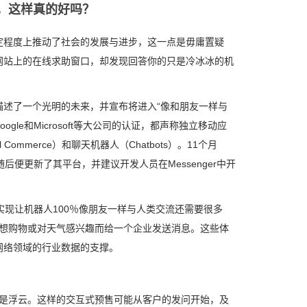
，这样真的好吗？
定程度上推动了社会的发展与进步，这一点是毋庸置疑
网站上的在线求助窗口，却发现回答你的只是冷冰冰的机
开发者们描述了一个光明的未来，并宣布将进入“像和朋友一样与
gle和Microsoft等大公司的认证，都声称独立移动应
ommerce）和聊天机器人（Chatbots）。11个月
，随后便更新了其平台，并建议开发人员在Messenger中开
要实现让机器人100％像朋友一样与人类交流还需要很多
他们想购物或对天气感兴趣而给一个企业发送消息。这些体
网络领域的行业数据的支撑。
切都是浮云。这样的交互式预售可能从客户的发问开始，及