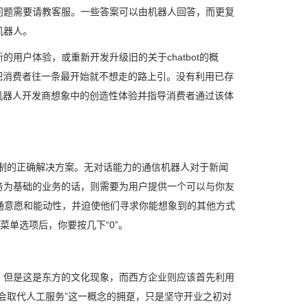
问题需要请教客服。一些答案可以由机器人回答，而更复
机器人。
用户体验，或重新开发升级旧的关于chatbot的概
把消费者往一条最开始就不想走的路上引。没有利用已存
机器人开发商想象中的创造性体验并指导消费者通过该体
术限制的正确解决方案。无对话能力的通信机器人对于新闻
务为基础的业务的话，则需要为用户提供一个可以与你友
沟通意愿和能动性，并迫使他们寻求你能想象到的其他方式
菜单选项后，你要按几下“0”。
，但是这是东方的文化现象，而西方企业则应该首先利用
会取代人工服务”这一概念的拥趸，只是坚守开业之初对