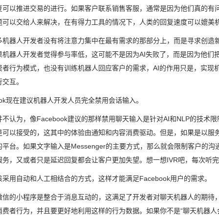
复可以推进交易的进行。如果客户联系销售客服，通常是因为他们真的有
题可以交给人来解决，在有得力工具的情况下，人类的回复速度可以媲美
多机器人开发者没有将注意力集中在最有需求的那部分上，而是寻求创造新的
果机器人开发者觉得参与率低，这可能不是因为AI失败了，而是因为他们
费者行为模式，也没有训练机器人回应客户的需求，AI的作用只是，实现
行交互。
book现在建议机器人开发人员完全禁用会话输入。
不认为，像Facebook建议的那样禁用聊天输入是针对AI和NLP的技
是可以接受的，这其中的体验由通知和内容消费驱动。但是，如果是以服
的平台。如果文字输入是Messenger的主要方式，那么就会限制客户的
服务，又或者只是延迟回复都会让客户更加失望。想一想IVR吧，每次听完
采用自动和人工相结合的方式，这样才能满足Facebook用户的需求。
微信的小程序是整合于消息互动的，这满足了开发者对聊天机器人的期待
消费者行为，并且要更好地利用这样的行为数据。如果你不是“聊天机器人