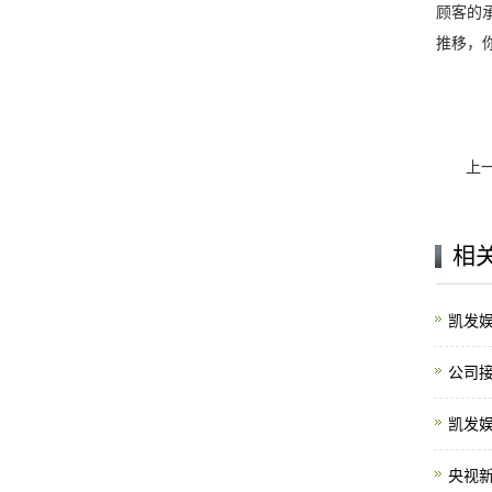
顾客的
推移，
上
相
凯发娱
公司
凯发娱
央视新