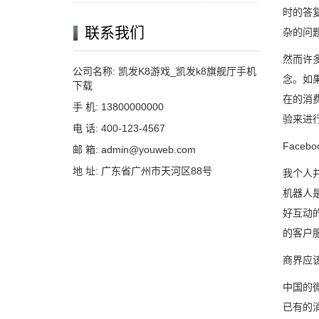
时的答
联系我们
杂的问
然而许
公司名称: 凯发K8游戏_凯发k8旗舰厅手机
念。如
下载
在的消
手 机: 13800000000
验来进
电 话: 400-123-4567
Face
邮 箱: admin@youweb.com
地 址: 广东省广州市天河区88号
我个人并
机器人
好互动
的客户
商界应该
中国的
已有的