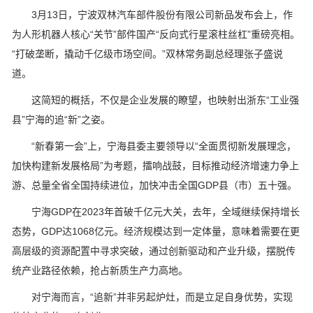
3月13日，宁波双林汽车部件股份有限公司新品发布会上，作
为人形机器人核心“关节”部件国产“反向式行星滚柱丝杠”重磅亮相。
“打破垄断，撬动千亿级市场空间。”双林常务副总经理张子盛说
道。
这简短的概括，不仅是企业发展的瞭望，也映射出浙东“工业强
县”宁海的追“新”之姿。
“新春第一会”上，宁海县委主要领导以“全面贯彻新发展理念，
加快构建新发展格局”为考题，擂响战鼓，目标推动经济增速力争上
游、总量全省全国持续进位，加快冲击全国GDP县（市）五十强。
宁海GDP在2023年首破千亿元大关，去年，全域继续保持增长
态势，GDP达1068亿元。经济规模达到一定体量，意味着需要在更
高层级的资源配置中寻求突破，通过创新驱动和产业升级，摆脱传
统产业路径依赖，抢占新质生产力高地。
对宁海而言，“追新”并非另起炉灶，而是立足自身优势，实现