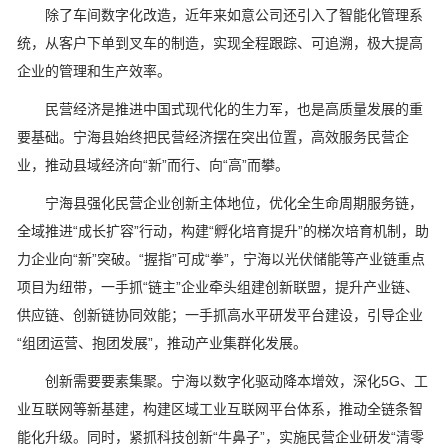
除了车间数字化改造，近年来如意公司还引入了智能化管理系
统，从客户下单到叉车的制造，实现全程跟踪、可追溯，极大提高
企业的管理和生产效率。
民营经济是推进中国式现代化的生力军，也是高质量发展的重
要基础。宁海县始终把民营经济摆在突出位置，高效服务民营企
业，推动县域经济向“新”而行、向“高”而攀。
宁海县强化民营企业创新主体地位，优化全生命周期服务链，
全域推进“成长扩容”行动，构建“孵化培育提升”的梯次培育机制，助
力企业向“新”突破。“握指”可成“拳”，宁海以光伏储能等产业链重点
项目为纽带，一手抓“链主”企业牵头组建创新联盟，提升产业链、
供应链、创新链协同效能；一手抓高水平研发平台建设，引导企业
“组团运营、抱团发展”，推动产业集群化发展。
创新需要要素集聚。宁海以数字化驱动降本增效，深化5G、工
业互联网等新基建，构建区域工业互联网平台体系，推动全链条智
能化升级。同时，紧抓科技创新“牛鼻子”，实施民营企业研发“清零