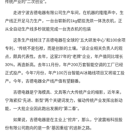
传统产业的“二次创业”。
走进宁波吉德电器有限公司生产车间，在机器的隆隆声中，生
产线正开足马力生产，一台台崭新的1kg壁挂洗烘一体洗衣机，正
从全自动生产线多秒就能完成一台洗衣机的包装
这条生产线倾注了吉德电器在全球的“五大研发中心”和100余项
专利，“传统不是包袱，而是创新的土壤。”该企业相关负责人的观
点，颇具代表性。去年，这家27年的“老牌”企业，年产值同比增长
30%，再造新高。去年11月份，年产200万套智能空调的工厂已经
正式投产。今年7月份，年产100万台智能AI冰箱线项目又将竣工投
产。今年，吉德电器全产线产值有望翻番。
吉德电器是宁海模具、文具等六大传统产业的缩影，近年来，
宁海紧扣“先进、新型”两个关键词发力，催动传统产业发挥出新动
能，一大批企业因此跑出发展的“第二春”。
如果说，吉德电器是在主业上“挖井”，那么，宁波震裕科技股
份有限公司跑向的是一条“基因重组”的追新之路。