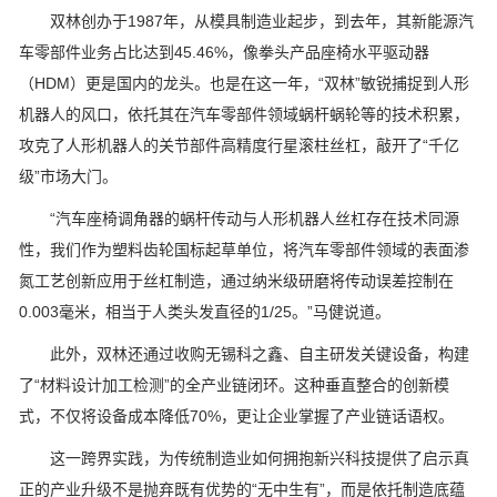
双林创办于1987年，从模具制造业起步，到去年，其新能源汽
车零部件业务占比达到45.46%，像拳头产品座椅水平驱动器
（HDM）更是国内的龙头。也是在这一年，“双林”敏锐捕捉到人形
机器人的风口，依托其在汽车零部件领域蜗杆蜗轮等的技术积累，
攻克了人形机器人的关节部件高精度行星滚柱丝杠，敲开了“千亿
级”市场大门。
“汽车座椅调角器的蜗杆传动与人形机器人丝杠存在技术同源
性，我们作为塑料齿轮国标起草单位，将汽车零部件领域的表面渗
氮工艺创新应用于丝杠制造，通过纳米级研磨将传动误差控制在
0.003毫米，相当于人类头发直径的1/25。”马健说道。
此外，双林还通过收购无锡科之鑫、自主研发关键设备，构建
了“材料设计加工检测”的全产业链闭环。这种垂直整合的创新模
式，不仅将设备成本降低70%，更让企业掌握了产业链话语权。
这一跨界实践，为传统制造业如何拥抱新兴科技提供了启示真
正的产业升级不是抛弃既有优势的“无中生有”，而是依托制造底蕴