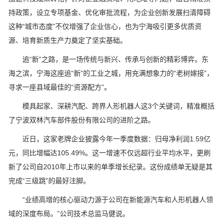
持政策，设立专项基金、优化审批流程，为企业创新发展扫清障碍
这种“城市态度”不仅增强了企业信心，也为宁海吸引更多优质资
源、培育新质生产力奠定了坚实基础。
追“新”之路，是一场传统与新兴、传承与创新的精彩博弈。东
海之滨，宁海这座追“新”的工业之城，用充满想象力的“老树嫁接”，
寻求一座县域最佳的“资源配方”。
模具起家、深耕汽配、跨界人形机器人这3个关键词，精准概括
了宁波双林汽车部件股份有限公司的进阶之路。
近日，这家老牌企业披露今年一季度数据：归母净利润1.59亿
元，同比增幅达105.49%。这一增速不仅远超行业平均水平，更刷
新了公司自2010年上市以来的单季增长纪录。这份成绩单无疑是其
完成“三级跳”的最好注脚。
“业绩高增的核心驱动力源于公司在新能源汽车和人形机器人领
域的深度布局。”公司技术总监马健说。