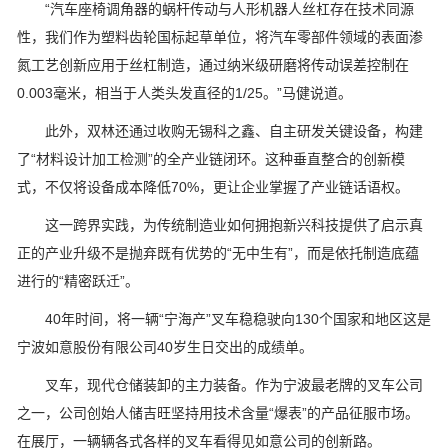
“汽车座椅调角器的蜗杆传动与人形机器人丝杠存在技术同源
性，我们作为塑料齿轮国标起草单位，将汽车零部件领域的表面渗
氮工艺创新应用于丝杠制造，通过纳米级研磨将传动误差控制在
0.003毫米，相当于人类头发直径的1/25。”马健说道。
此外，双林还通过收购无锡科之鑫、自主研发关键设备，构建
了“材料设计加工检测”的全产业链闭环。这种垂直整合的创新模
式，不仅将设备成本降低70%，更让企业掌握了产业链话语权。
这一跨界实践，为传统制造业如何拥抱新兴科技提供了启示真
正的产业升级不是抛弃既有优势的“无中生有”，而是依托制造底蕴
进行的“精密跃迁”。
40年时间，将一辆“宁海产”叉车稳稳驶向130个国家和地区这是
宁波如意股份有限公司40岁生日交出的成绩单。
叉车，现代仓储装卸的主力装备。作为宁波最老牌的叉车公司
之一，公司创始人储吉旺坚持用技术含量“爆表”的产品征服市场。
在展厅，一辆辆各式各样的叉车看得见如意公司的创新路。