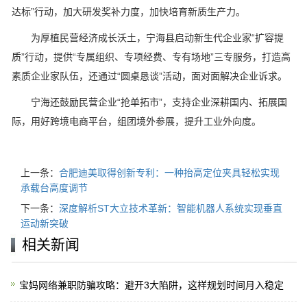
达标”行动，加大研发奖补力度，加快培育新质生产力。
为厚植民营经济成长沃土，宁海县启动新生代企业家“扩容提
质”行动，提供“专属组织、专项经费、专有场地”三专服务，打造高
素质企业家队伍，还通过“圆桌恳谈”活动，面对面解决企业诉求。
宁海还鼓励民营企业“抢单拓市”，支持企业深耕国内、拓展国
际，用好跨境电商平台，组团境外参展，提升工业外向度。
上一条：
合肥迪美取得创新专利：一种抬高定位夹具轻松实现
承载台高度调节
下一条：
深度解析ST大立技术革新：智能机器人系统实现垂直
运动新突破
相关新闻
宝妈网络兼职防骗攻略：避开3大陷阱，这样规划时间月入稳定