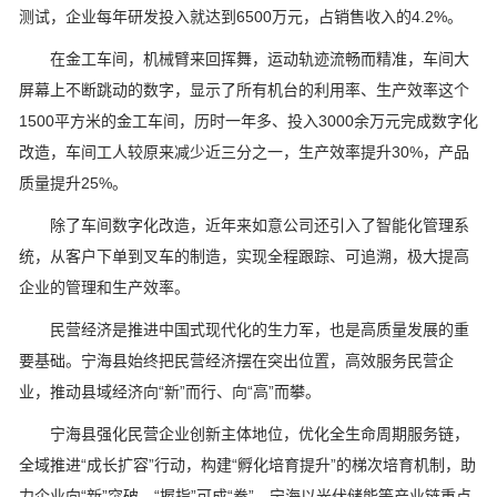
测试，企业每年研发投入就达到6500万元，占销售收入的4.2%。
在金工车间，机械臂来回挥舞，运动轨迹流畅而精准，车间大
屏幕上不断跳动的数字，显示了所有机台的利用率、生产效率这个
1500平方米的金工车间，历时一年多、投入3000余万元完成数字化
改造，车间工人较原来减少近三分之一，生产效率提升30%，产品
质量提升25%。
除了车间数字化改造，近年来如意公司还引入了智能化管理系
统，从客户下单到叉车的制造，实现全程跟踪、可追溯，极大提高
企业的管理和生产效率。
民营经济是推进中国式现代化的生力军，也是高质量发展的重
要基础。宁海县始终把民营经济摆在突出位置，高效服务民营企
业，推动县域经济向“新”而行、向“高”而攀。
宁海县强化民营企业创新主体地位，优化全生命周期服务链，
全域推进“成长扩容”行动，构建“孵化培育提升”的梯次培育机制，助
力企业向“新”突破。“握指”可成“拳”，宁海以光伏储能等产业链重点