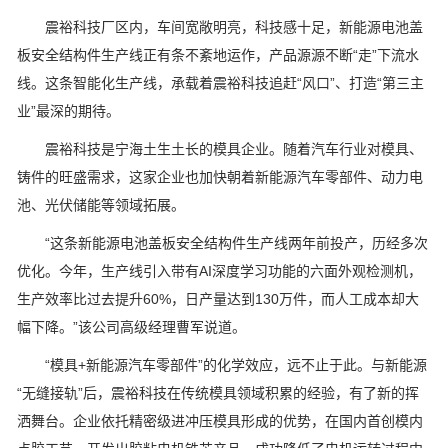
震裕科技厂区内，车间宽敞明亮，科技感十足，新能源电池盖
板安全结构件生产线正有条不紊地运作，产品源源不断“走”下流水
线。这条智能化生产线，承载着震裕科技追赶“风口”、打造“第三主
业”最深的期待。
震裕科技是宁海土生土长的模具企业。随着汽车行业对模具、
铸件的旺盛需求，这家企业也加快朝着新能源汽车零部件、动力电
池、光伏储能等领域拓展。
“这条新能源电池盖板安全结构件生产线两年前投产，历经多次
优化。今年，生产线引入带有AI深度学习功能的六面外观检测机，
生产效率比过去提升60%，日产量达到130万件，而人工成本却大
幅下降。”该公司高级经理曹军说道。
“模具+新能源汽车零部件”的化学效应，远不止于此。与新能源
“无缝接轨”后，震裕科技在传统模具领域积累的经验，有了新的挥
洒舞台。企业依托精密级进冲压模具形成的优势，在国内首创模内