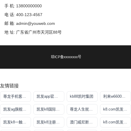
手 机: 13800000000
电 话: 400-123-4567
邮 箱: admin@youweb.com
地 址: 广东省广州市天河区88号
琼ICP备xxxxxxxx号
友情链接
尊龙手机客户端app
凯发app官网登录
kb88凯时集团
利来w6600国际
凯发ag旗舰厅官网
凯发k8国际娱乐官网入口
尊龙人生就是博app下载
k8.com凯发真人网上娱乐
凯发k8一触即发
凯发k8注册平台
澳门威尼斯人(中国)体育官方网站
k8.com凯发官网手机版app下载