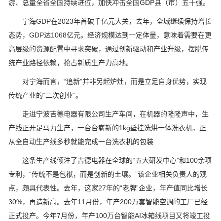
游、总量全省全国持续进位，加快冲击全国GDP县（市）五十强。
宁海GDP在2023年首破千亿元大关，去年，全域继续保持增长
态势，GDP达1068亿元。经济规模达到一定体量，意味着需要在更
高层级的资源配置中寻求突破，通过创新驱动和产业升级，摆脱传
统产业路径依赖，抢占新质生产力高地。
对宁海而言，“追新”并非另起炉灶，而是立足自身优势，实现
传统产业的“二次创业”。
走进宁波吉德电器有限公司生产车间，在机器的隆隆声中，生
产线正开足马力生产，一台台崭新的1kg壁挂洗烘一体洗衣机，正
从全自动生产线多秒就能完成一台洗衣机的包装
这条生产线倾注了吉德电器在全球的“五大研发中心”和100余项
专利，“传统不是包袱，而是创新的土壤。”该企业相关负责人的观
点，颇具代表性。去年，这家27年的“老牌”企业，年产值同比增长
30%，再造新高。去年11月份，年产200万套智能空调的工厂已经
正式投产。今年7月份，年产100万台智能AI冰箱线项目又将竣工投