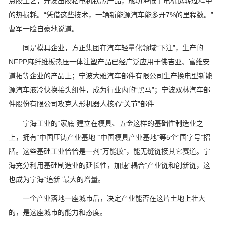
点胶工艺，开发出胶粘电机铁芯产品，成功降低了电机运转过程中
的热损耗。“凭借这些技术，一辆新能源汽车能多开7%的里程数。”
曹军一脸自豪地说道。
同是模具企业，方正集团在汽车轻量化领域“下注”，生产的
NFPP麻纤维板热压一体注塑产品已经广泛应用于佛吉亚、富维安
道拓等企业的产品上；宁波大雅汽车部件有限公司生产换电型新能
源汽车液冷快换接头组件，成为行业内的“黑马”；宁波双林汽车部
件股份有限公司攻克人形机器人核心“关节”部件
宁海工业的“家底”建立在模具、五金这样的基础性制造业之
上，拥有“中国压铸产业基地”“中国模具产业基地”等5个“国字号”招
牌。这些基础工业恰恰是一剂“万能胶”，能无缝链接其它赛道。宁
海充分利用基础制造业的延长性，加速“耦合”产业链和创新链，这
也成为宁海“追新”最大的增量。
一个产业落地一座城市后，决定产业能否在这片土地上壮大
的，是这座城市的能力和态度。