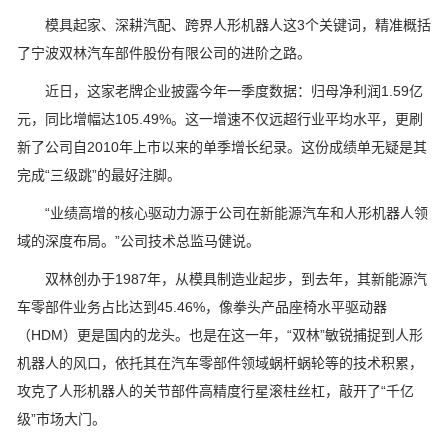
模具起家、深耕汽配、跨界人形机器人这3个关键词，精准概括
了宁波双林汽车部件股份有限公司的进阶之路。
近日，这家老牌企业披露今年一季度数据：归母净利润1.59亿
元，同比增幅达105.49%。这一增速不仅远超行业平均水平，更刷
新了公司自2010年上市以来的单季增长纪录。这份成绩单无疑是其
完成“三级跳”的最好注脚。
“业绩高增的核心驱动力源于公司在新能源汽车和人形机器人领
域的深度布局。”公司技术总监马健说。
双林创办于1987年，从模具制造业起步，到去年，其新能源汽
车零部件业务占比达到45.46%，像拳头产品座椅水平驱动器
（HDM）更是国内的龙头。也是在这一年，“双林”敏锐捕捉到人形
机器人的风口，依托其在汽车零部件领域蜗杆蜗轮等的技术积累，
攻克了人形机器人的关节部件高精度行星滚柱丝杠，敲开了“千亿
级”市场大门。