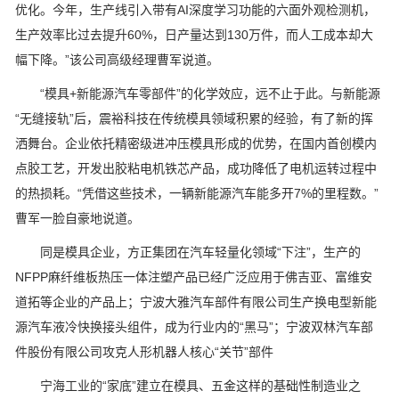
优化。今年，生产线引入带有AI深度学习功能的六面外观检测机，
生产效率比过去提升60%，日产量达到130万件，而人工成本却大
幅下降。”该公司高级经理曹军说道。
“模具+新能源汽车零部件”的化学效应，远不止于此。与新能源
“无缝接轨”后，震裕科技在传统模具领域积累的经验，有了新的挥
洒舞台。企业依托精密级进冲压模具形成的优势，在国内首创模内
点胶工艺，开发出胶粘电机铁芯产品，成功降低了电机运转过程中
的热损耗。“凭借这些技术，一辆新能源汽车能多开7%的里程数。”
曹军一脸自豪地说道。
同是模具企业，方正集团在汽车轻量化领域“下注”，生产的
NFPP麻纤维板热压一体注塑产品已经广泛应用于佛吉亚、富维安
道拓等企业的产品上；宁波大雅汽车部件有限公司生产换电型新能
源汽车液冷快换接头组件，成为行业内的“黑马”；宁波双林汽车部
件股份有限公司攻克人形机器人核心“关节”部件
宁海工业的“家底”建立在模具、五金这样的基础性制造业之