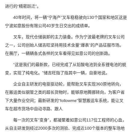
进行的“精密跃迁”。
40年时间，将一辆“宁海产”叉车稳稳驶向130个国家和地区这是
宁波如意股份有限公司40岁生日交出的成绩单。
叉车，现代仓储装卸的主力装备。作为宁波最老牌的叉车公司
之一，公司创始人储吉旺坚持用技术含量“爆表”的产品征服市场。
在展厅，一辆辆各式各样的叉车看得见如意公司的创新路。
“这是我们的最新款，已经完成了从铅酸电池到全系锂电池的蜕
变，实现了纯电化。”储吉旺指了指其中一辆，自豪地说。
企业自主研发的电驱驱动轮，能帮助叉车实现360原地转向，
在搬运类似钢管之类的超长货物时，能够原地腾挪转向，为客户省
下大量作业空间；最新研发的“followme”智慧搬运车系统，能让叉
车在超市货场中自动寻路、跟人
每一次的叉车“变身”，都凝聚着如意公司117位工程师的心血，
从自主研发到经过2000多次的测验、完成近100个版本的整车场地