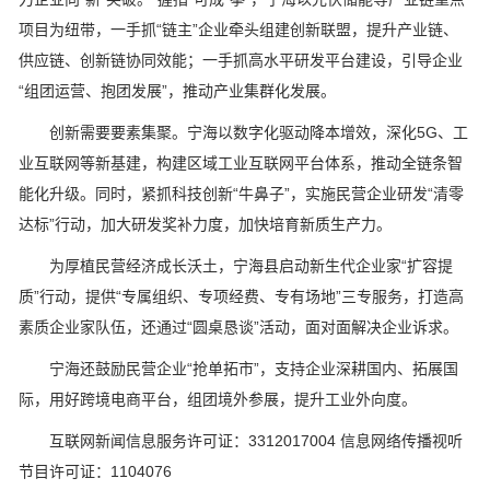
项目为纽带，一手抓“链主”企业牵头组建创新联盟，提升产业链、
供应链、创新链协同效能；一手抓高水平研发平台建设，引导企业
“组团运营、抱团发展”，推动产业集群化发展。
创新需要要素集聚。宁海以数字化驱动降本增效，深化5G、工
业互联网等新基建，构建区域工业互联网平台体系，推动全链条智
能化升级。同时，紧抓科技创新“牛鼻子”，实施民营企业研发“清零
达标”行动，加大研发奖补力度，加快培育新质生产力。
为厚植民营经济成长沃土，宁海县启动新生代企业家“扩容提
质”行动，提供“专属组织、专项经费、专有场地”三专服务，打造高
素质企业家队伍，还通过“圆桌恳谈”活动，面对面解决企业诉求。
宁海还鼓励民营企业“抢单拓市”，支持企业深耕国内、拓展国
际，用好跨境电商平台，组团境外参展，提升工业外向度。
互联网新闻信息服务许可证：3312017004 信息网络传播视听
节目许可证：1104076