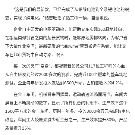
“这是我们的最新款，已经完成了从铅酸电池到全系锂电池的蜕
变，实现了纯电化。”储吉旺指了指其中一辆，自豪地说。
企业自主研发的电驱驱动轮，能帮助叉车实现360原地转向，
在搬运类似钢管之类的超长货物时，能够原地腾挪转向，为客户省
下大量作业空间；最新研发的“followme”智慧搬运车系统，能让叉
车在超市货场中自动寻路、跟人
每一次的叉车“变身”，都凝聚着如意公司117位工程师的心血，
从自主研发到经过2000多次的测验、完成近100个版本的整车场地
测试，企业每年研发投入就达到6500万元，占销售收入的4.2%。
在金工车间，机械臂来回挥舞，运动轨迹流畅而精准，车间大
屏幕上不断跳动的数字，显示了所有机台的利用率、生产效率这个
1500平方米的金工车间，历时一年多、投入3000余万元完成数字化
改造，车间工人较原来减少近三分之一，生产效率提升30%，产品
质量提升25%。