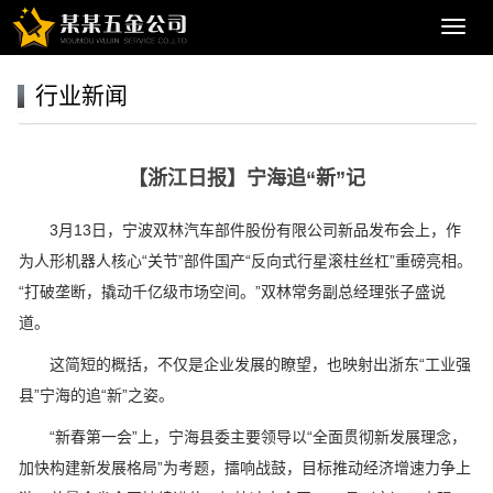
导
航
菜
行业新闻
单
【浙江日报】宁海追“新”记
3月13日，宁波双林汽车部件股份有限公司新品发布会上，作
为人形机器人核心“关节”部件国产“反向式行星滚柱丝杠”重磅亮相。
“打破垄断，撬动千亿级市场空间。”双林常务副总经理张子盛说
道。
这简短的概括，不仅是企业发展的瞭望，也映射出浙东“工业强
县”宁海的追“新”之姿。
“新春第一会”上，宁海县委主要领导以“全面贯彻新发展理念，
加快构建新发展格局”为考题，擂响战鼓，目标推动经济增速力争上