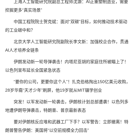
上海人工智能研究院副总工程师沈灏：AI正重塑制造业，需要
挖掘更多“真实场景”
中国工程院院士贺克斌：面对“双碳”目标，如何推动技术驱动
的工业碳中和？
北京大学人工智能研究院副院长李文新：加强校企合作，贯通
AI人才培养全链条
伊朗发动新一轮导弹袭击！内塔尼亚胡的家庭住所被瞄上了！
以色列宣布延长全国紧急状态
“要你的公司，更要你这个人”！扎克伯格掏出150亿美元收购，
28岁华裔“天才少年”刷屏，他19岁就从MIT辍学创业
突发！以军发动新一轮袭击，伊朗核计划总部遭袭！以色列多
地遭伊朗导弹袭击，特朗普、普京最新表态
要对伊朗核反应堆和武器工厂下手？以军警告：立即撤离！特
朗普警告伊朗：美国将“以空前规模全力回击”