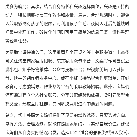
类多为骗局；其次，结合自身特长和兴趣选择岗位，兴趣是坚持的
动力，特长则能提高工作效率和质量；最后，合理规划时间，避免
因兼职影响对孩子的照顾，可利用孩子午睡、夜间入睡后的整块时
间集中处理工作，碎片化时间则可用于简单的信息回复、资料整理
等轻量任务。
为帮助宝妈快速入门，这里推荐几个正规的线上兼职渠道：电商类
可关注淘宝商家客服招聘、京东客服众包平台；文案写作可尝试豆
瓣小组、知乎好物推荐、公众号投稿平台；短视频剪辑可入驻抖
音、快手的创作者服务中心，或在小红书接品牌合作剪辑单；在线
教育可考虑猿辅导、作业帮等平台的兼职教师招聘。此外，宝妈们
还可通过建立个人社交账号，分享兼职经验和成果，吸引同类型宝
妈交流，形成互助社群，共同解决兼职过程中遇到的问题。
总之，线上兼职为宝妈们提供了灵活的增收途径，只要选对方向、
掌握方法、合理规划，就能在照顾家庭的同时实现自我价值。建议
宝妈们从自身实际情况出发，选择1-2个适合的兼职类型深入尝试，