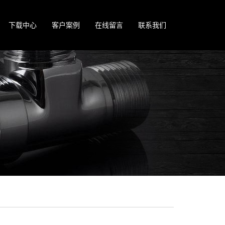
下载中心
客户案例
在线留言
联系我们