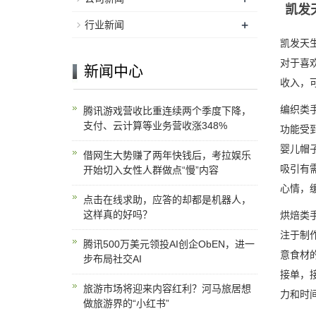
凯发
+
行业新闻
凯发天生
对于喜
新闻中心
收入，
编织类
腾讯游戏营收比重连续两个季度下降，
支付、云计算等业务营收涨348%
功能受
婴儿帽
借网生大势赚了两年快钱后，考拉娱乐
吸引有
开始切入女性人群做点“慢”内容
心情，
点击在线求助，应答的却都是机器人，
这样真的好吗？
烘焙类
注于制
腾讯500万美元领投AI创企ObEN，进一
意食材
步布局社交AI
接单，
旅游市场将迎来内容红利？河马旅居想
力和时
做旅游界的“小红书”