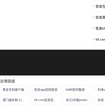
凯发在
凯发真
凯发k
k8.
友情链接
尊龙手机客户端app
凯发app官网登录
kb88凯时集团
利来w
澳门威尼斯人(中国)体育官方网站
k8.com凯发官网手机版app下载
米兰(中国)milan·官方网站