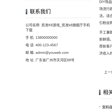
DIY
场流行
联系我们
活，适
引粉丝
公司名称: 凯发K8游戏_凯发k8旗舰厅手机
下载
手工兼
手 机: 13800000000
新鲜感
电 话: 400-123-4567
荐新客
邮 箱: admin@youweb.com
济收入
地 址: 广东省广州市天河区88号
上一
相
宝妈