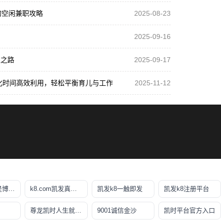
的空闲兼职攻略
2025-08-23
2025-09-16
业之路
2025-09-17
片化时间高效利用，轻松平衡育儿与工作
2025-11-12
m
尊龙人生就是博app下载
k8.com凯发真人网上娱乐
凯发k8一触即发
凯发k8注册平台
尊龙凯时人生就是博是哪的平台
9001诚信金沙
凯时平台官方入口