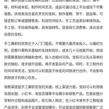
择。编织类是比较经典的选择，比如钩针编织玩偶、围巾、帽子
等，材料成本低，制作时间灵活，成品可通过线上平台或线下市集
销售。烘焙类适合喜欢烹饪的宝妈，制作蛋糕、饼干、甜品等，可
接定制订单或摆摊售卖，利润空间较大。手工艺品类如串珠饰品、
手工皂、手绘装饰画等，具有独特性，容易吸引消费者，适合追求
创意的宝妈。
手工兼职的优势在于入门门槛低，不需要大量资金投入。以编织为
例，初期只需购买基础的毛线和钩针，成本几十元就能开始；烘焙
则需要基础的烤箱和食材，投入也相对可控。宝妈可以先从简单的
款式做起，逐步提升技能，再开发复杂的产品。同时，手工制作的
时间非常灵活，宝妈可以利用孩子休息的间隙进行创作，不会影响
照顾孩子的核心任务。
销售渠道是手工兼职变现的关键。线上渠道方面，宝妈可以利用微
信朋友圈、小红书、淘宝店铺等平台展示和销售产品。在朋友圈分
享制作过程和成品图片，吸引熟人购买；在小红书发布手工教程或
产品测评，利用平台流量增加曝光；开设淘宝店铺则能接触更广泛