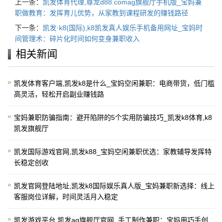
上一条：
凯发体育代理,尊龙d88.comag旗舰厅手机版_宝妈兼
职做教育：发挥育儿优势，从家教到课程研发的赚钱路径
下一条：
凯发·k8(国际),k8凯发真人娱乐手机备用网址_宝妈时
间管理术：碎片化时间如何变身兼职收入
相关新闻
凯发体育客户端,凯发k8是什么_宝妈空闲兼职：电商带货，低门槛
高灵活，轻松开启副业赚钱路
宝妈兼职防骗指南：避开陷阱的5个实用防骗技巧_凯发k8体育,k8
凯发旗舰厅
凯发国际游戏官网,凯发k88_宝妈空闲兼职优选：家教辅导发挥特
长稳定创收
凯发官网登陆地址,凯发k8国际娱乐真人版_宝妈兼职新选择：线上
客服岗位详解，时间灵活月入稳定
凯发游戏平台,凯发ag旗舰厅官网_手工制作兼职：宝妈用巧手创