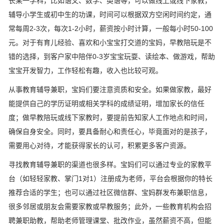
长某一学科，比如语文、数学、英语等，可以做线上或线下家教，
辅导小学生或初中生的功课，时间可以根据双方空闲时间约定，通
常每周2-3次，每次1-2小时，薪资按小时计算，一般每小时50-100
元。对于有育儿经验、喜欢和小宝宝打交道的宝妈，早教陪玩是不
错的选择，到客户家中陪伴0-3岁宝宝玩耍、读绘本、做游戏，帮助
宝宝开发智力，工作轻松有趣，收入也比较可观。
从事教育辅导兼职，宝妈们要注意资质和安全。如果做家教，最好
能提供自己的学历证明或相关学科的成绩证明，增加家长的信任
度；做早教陪玩或线下家教时，要提前告知家人工作地点和时间，
确保自身安全。同时，要具备耐心和责任心，毕竟面对的是孩子，
需要用心对待，才能获得家长的认可，积累更多客户资源。
寻找教育辅导兼职的渠道也很多样。宝妈们可以通过专业的家教平
台（如轻轻家教、掌门1对1）注册成为老师，平台会根据你的特长
推荐合适的学生；也可以通过社区微信群、宝妈群发布兼职信息，
很多邻居或朋友会需要家教或早教服务；此外，一些教育机构会招
聘兼职助教，帮助老师管理课堂、批改作业，虽然薪资不高，但能