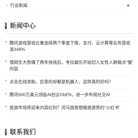
+
行业新闻
新闻中心
腾讯游戏营收比重连续两个季度下降，支付、云计算等业务营收
涨348%
借网生大势赚了两年快钱后，考拉娱乐开始切入女性人群做点“慢”
内容
点击在线求助，应答的却都是机器人，这样真的好吗？
腾讯500万美元领投AI创企ObEN，进一步布局社交AI
旅游市场将迎来内容红利？河马旅居想做旅游界的“小红书”
联系我们