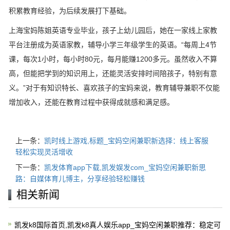
积累教育经验，为后续发展打下基础。
上海宝妈陈姐英语专业毕业，孩子上幼儿园后，她在一家线上家教
平台注册成为英语家教，辅导小学三年级学生的英语。“每周上4节
课，每次1小时，每小时80元，每月能赚1200多元。虽然收入不算
高，但能把学到的知识用上，还能灵活安排时间陪孩子，特别有意
义。”对于有知识特长、喜欢孩子的宝妈来说，教育辅导兼职不仅能
增加收入，还能在教育过程中获得成就感和满足感。
上一条：
凯时线上游戏,标题_宝妈空闲兼职新选择：线上客服
轻松实现灵活增收
下一条：
凯发体育app下载,凯发娱发com_宝妈空闲兼职新思
路：自媒体育儿博主，分享经验轻松赚钱
相关新闻
凯发k8国际首页,凯发k8真人娱乐app_宝妈空闲兼职推荐：稳定可